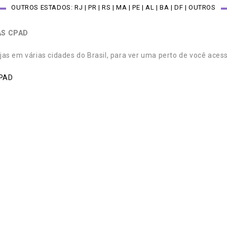
OUTROS ESTADOS: RJ | PR | RS | MA | PE | AL | BA | DF | OUTROS
AS CPAD
jas em várias cidades do Brasil, para ver uma perto de você aces
PAD