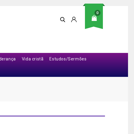
0
iderança
Vida cristã
Estudos/Sermões