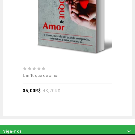
0
Um Toque de amor
out
of
5
35,00
R$
43,20
R$
Siga-nos