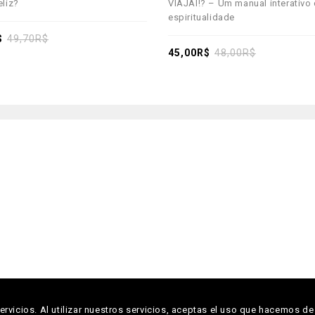
eliz?
VIAJAÍ!? – Um manual interativo
out
espiritualidade
of
$
49,70
R$
5
45,00
R$
48,00
R$
Copyright © 2026 Descoberta Editora
rvicios. Al utilizar nuestros servicios, aceptas el uso que hacemos de