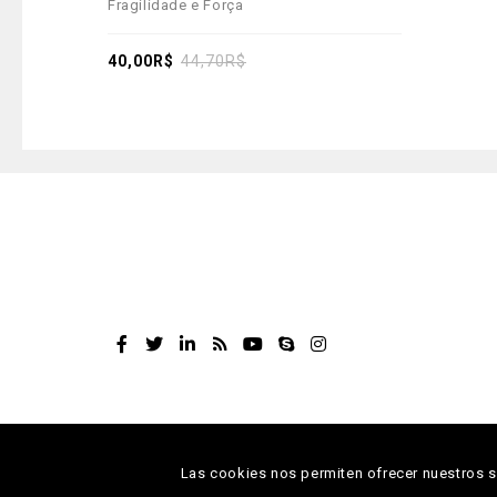
Fragilidade e Força
out
of
5
40,00
R$
44,70
R$
Las cookies nos permiten ofrecer nuestros se