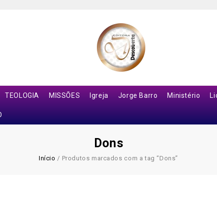
TEOLOGIA
MISSÕES
Igreja
Jorge Barro
Ministério
L
O
Dons
Início
/
Produtos marcados com a tag “Dons”