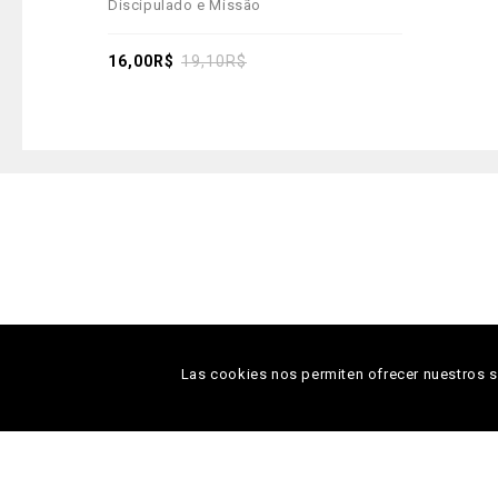
Discipulado e Missão
out
of
5
16,00
R$
19,10
R$
Las cookies nos permiten ofrecer nuestros se