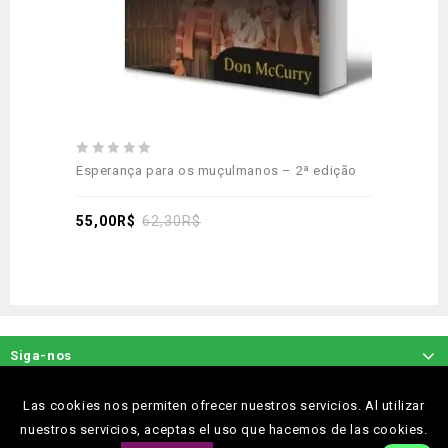
0
Esperança para os muçulmanos – 2ª edição
out
of
5
55,00
R$
62,30
R$
Siga-nos
Las cookies nos permiten ofrecer nuestros servicios. Al utilizar
nuestros servicios, aceptas el uso que hacemos de las cookies.