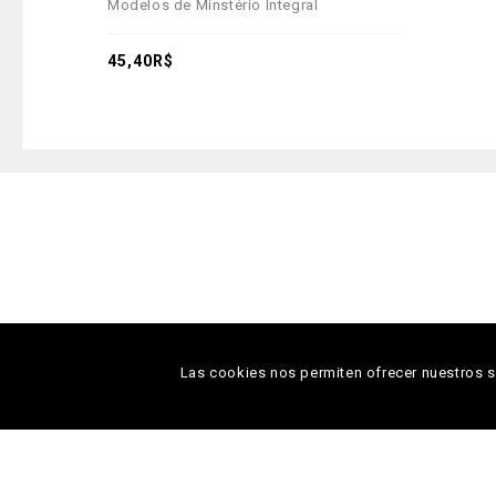
Modelos de Minstério Integral
out
of
5
45,40
R$
Las cookies nos permiten ofrecer nuestros se