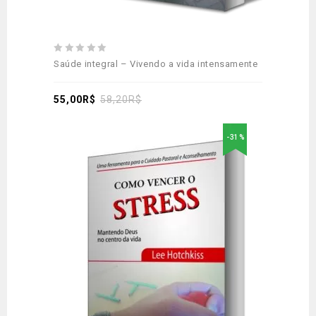
0
Saúde integral – Vivendo a vida intensamente
out
of
5
55,00
R$
58,20
R$
-31%
Adicionar
aos meus desejos