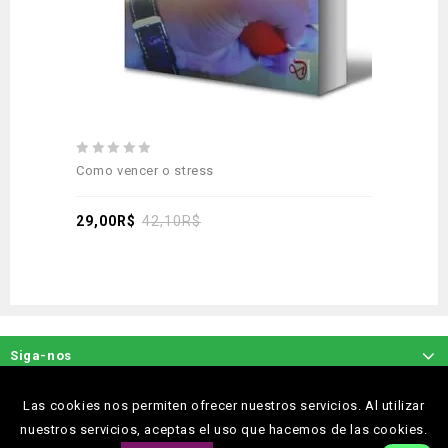
0
Como vencer o stress
out
of
5
29,00
R$
42,10
R$
Siga-nos
Las cookies nos permiten ofrecer nuestros servicios. Al utilizar
nuestros servicios, aceptas el uso que hacemos de las cookies.