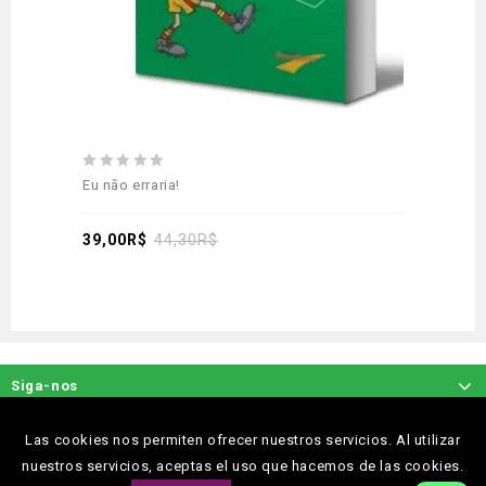
0
Eu não erraria!
out
of
5
39,00
R$
44,30
R$
Siga-nos
Las cookies nos permiten ofrecer nuestros servicios. Al utilizar
nuestros servicios, aceptas el uso que hacemos de las cookies.