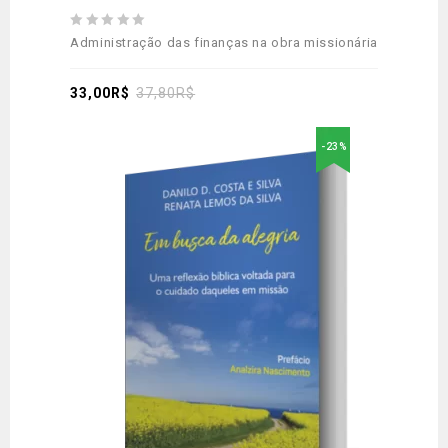
0
Administração das finanças na obra missionária
out
of
5
33,00
R$
37,80
R$
-23%
Adicionar
aos meus desejos