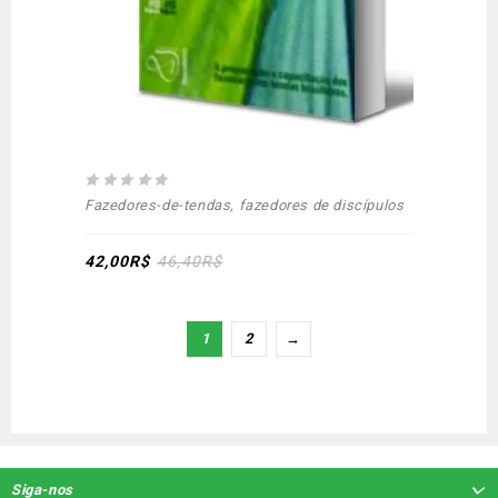
0
Fazedores-de-tendas, fazedores de discípulos
out
of
5
42,00
R$
46,40
R$
1
2
→
Siga-nos