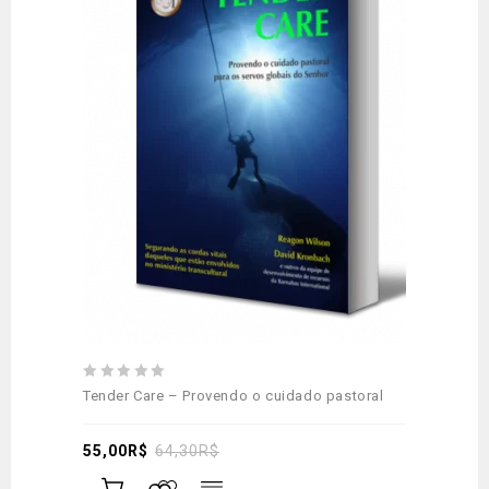
0
Tender Care – Provendo o cuidado pastoral
out
of
5
55,00
R$
64,30
R$
Adicionar