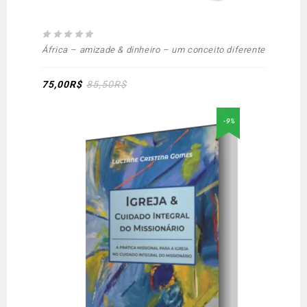
0
África – amizade & dinheiro – um conceito diferente
out
of
5
75,00
R$
85,50
R$
-9%
Adicionar
aos meus desejos