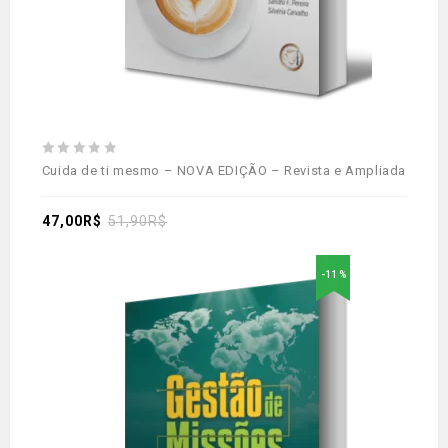
0
Cuida de ti mesmo – NOVA EDIÇÃO – Revista e Ampliada
out
of
5
47,00
R$
51,90
R$
-11%
Adicionar
aos meus desejos