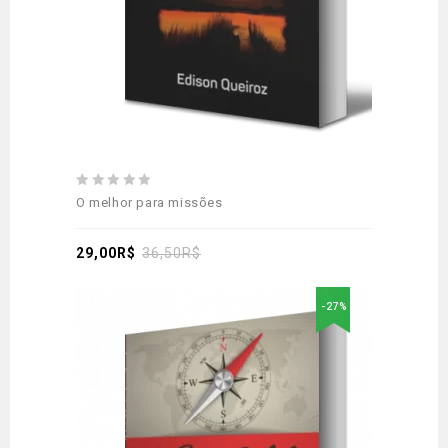
0
O melhor para missões
out
of
5
29,00
R$
36,50
R$
-27%
Adicionar