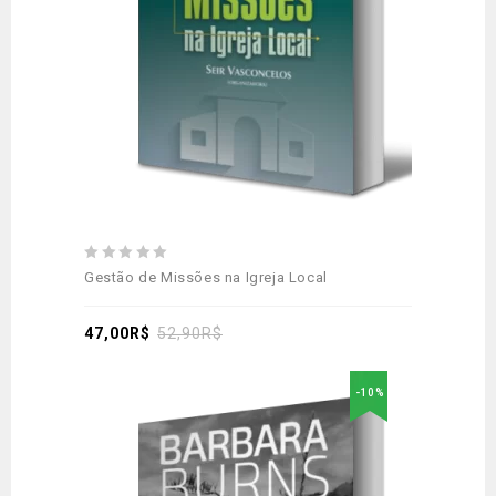
0
Gestão de Missões na Igreja Local
out
of
5
47,00
R$
52,90
R$
-10%