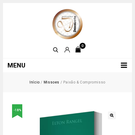
0
MENU
Início
/
Missoes
/
Paixão & Compromisso
-18%