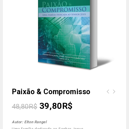
Paixão & Compromisso
As sete bem-aventuranças do
39,80
R$
48,80
R$
Apocalipse
Autor: Elton Rangel
Uma família dedicada ao Senhor Jesus