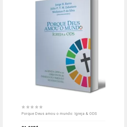
Adicionar
aos meus desejos
0
Porque Deus amou o mundo: Igreja & ODS
out
of