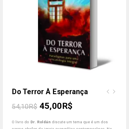
Do Terror À Esperança
45,00
R$
54,10
R$
O livro do
Dr. Roldán
discute um tema que é um dos
carros-chefes da igreja evangélica contemporânea. No