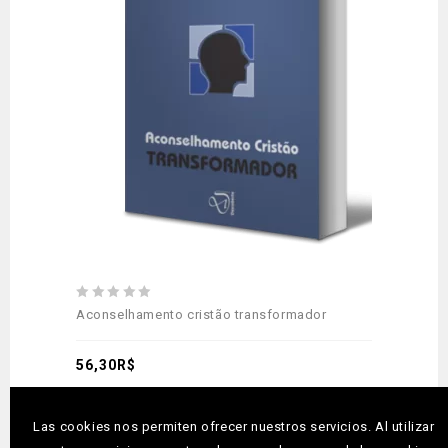
Adicionar
aos meus desejos
0
Aconselhamento cristão transformador
out
of
5
56,30
R$
Las cookies nos permiten ofrecer nuestros servicios. Al utilizar