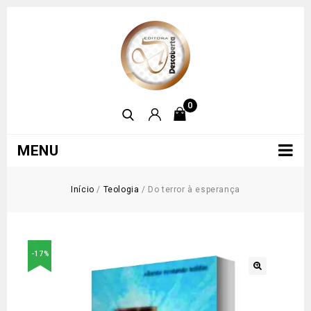
0
MENU
Início
/
Teologia
/
Do terror à esperança
-17%