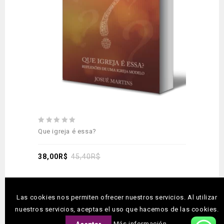
aos meus desejos
0
0
Que igreja é essa?
Mila
out
out
dia
of
of
5
38,00
R$
45,40
R$
5
29,
Las cookies nos permiten ofrecer nuestros servicios. Al utilizar
Siga-nos
nuestros servicios, aceptas el uso que hacemos de las cookies.
Más información.