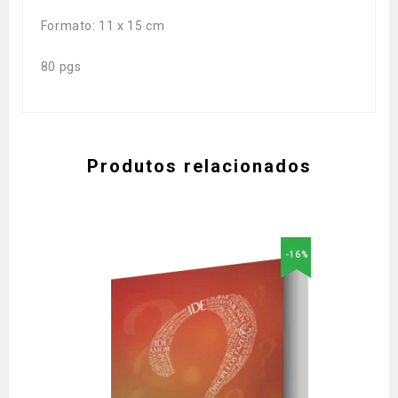
Formato: 11 x 15 cm
80 pgs
Produtos relacionados
-16%
Adicionar