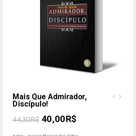
Mais Que Admirador,
Discípulo!
40,00
R$
44,30
R$
Autor: Juarez Marcondes Filho