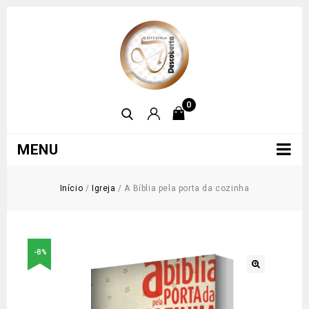
0
MENU
Início
/
Igreja
/
A Bíblia pela porta da cozinha
-8%