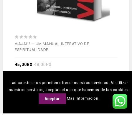
0
VIAJAI!? – UM MANUAL INTERATIVO DE
out
ESPIRITUALIDADE
of
5
45,00
R$
48,00
R$
Las cookies nos permiten ofrecer nuestros servicios. Al utilizar
Siga-nos
nuestros servicios, aceptas el uso que hacemos de las cookies.
Más información.
Aceptar
Copyright © 2026 Descoberta Editora