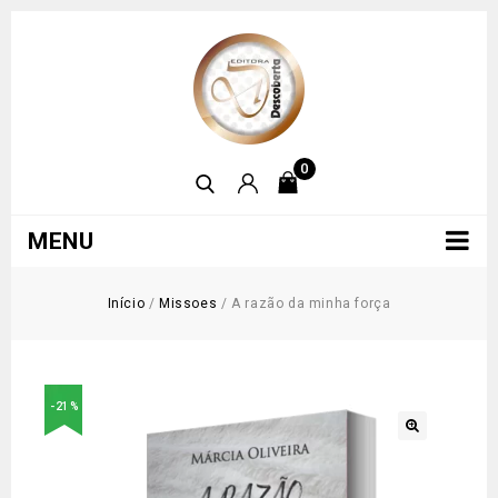
0
MENU
Início
/
Missoes
/
A razão da minha força
-21%