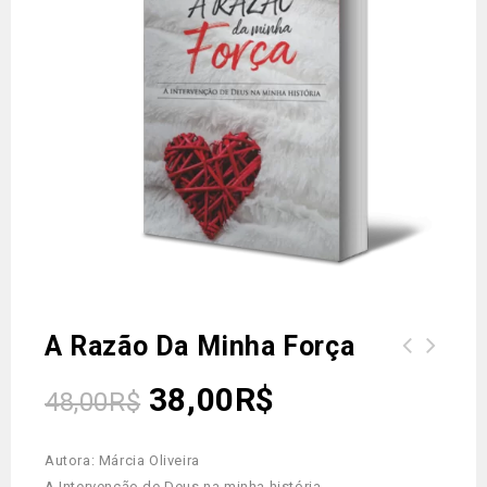
A Razão Da Minha Força
38,00
R$
48,00
R$
Autora: Márcia Oliveira
A Intervenção de Deus na minha história