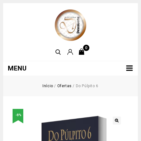
0
MENU
Início
/
Ofertas
/
Do Púlpito 6
-8%