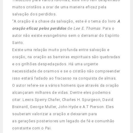
muitos cristãos a orar de uma maneira eficaz pela
salvação dos perdidos.
“A oração é a chave da salvação, este é o tema do livro
A
oração eficaz pelos perdidos
de
Lee E. Thomas
. Para o
autor não existe evangelismo sem o derramar do Espírito
Santo.
Existe uma relação muito profunda entre salvação e
oração, na oração as barreiras espirituais são quebradas
e os grilhões despedaçados. Há uma urgente
necessidade de orarmos e se o cristão não compreender
isso estará fadado ao fracasso na conquista de almas.
O autor refere-se a vários homens que através da oração
alcançaram milhares de vidas. Dentre eles podemos
citar: Lewis Sperry Chafer, Charles H. Spurgeon, David
Brainard, George Muller, John Hyde e A.T Pierson. Eles
souberam valorizar a oração e deixaram para
as gerações posteriores um legado de fé e comunhão
constante com o Pai.