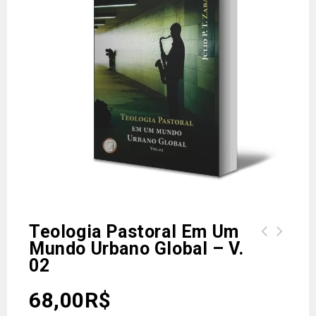
Teologia Pastoral Em Um
Mundo Urbano Global – V.
Teologia Pastoral em um mundo urbano
02
global – V. 01
68,00
R$