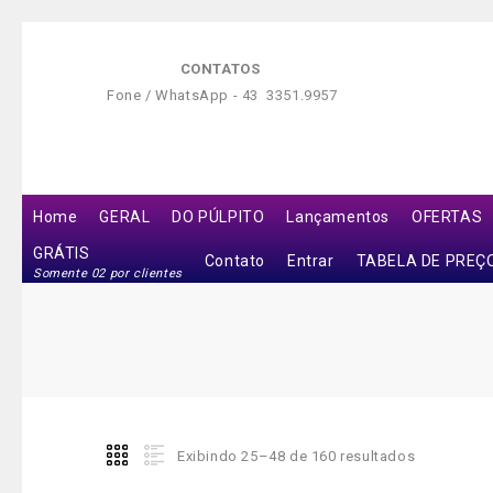
CONTATOS
Fone / WhatsApp -
43 3351.9957
Home
GERAL
DO PÚLPITO
Lançamentos
OFERTAS
GRÁTIS
Contato
Entrar
TABELA DE PREÇ
Somente 02 por clientes
Exibindo 25–48 de 160 resultados