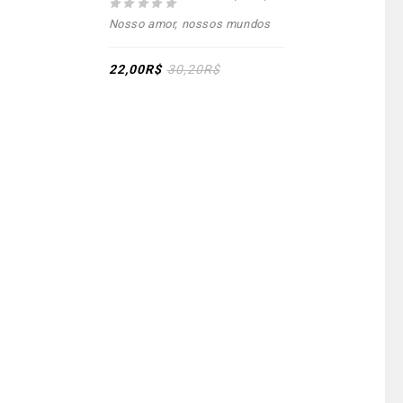
0
Nosso amor, nossos mundos
out
of
5
22,00
R$
30,20
R$