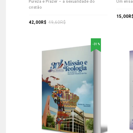
Pureza e Prazer – a sexualidade do
Um ensai
out
out
cristão
of
of
5
5
15,00
R
42,00
R$
49,60
R$
-31%
Adicionar
aos meus desejos