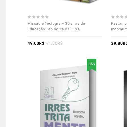
0
0
Missão e Teologia – 30 anos de
Pastor,
out
out
Educação Teológica da FTSA
incomu
of
of
5
5
49,00
R$
71,30
R$
39,80
R
-15%
Adicionar
aos meus desejos