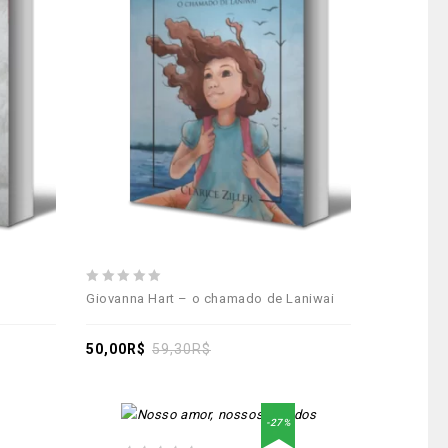
Adicionar
aos meus desejos
0
Giovanna Hart – o chamado de Laniwai
out
of
5
50,00
R$
59,30
R$
Adicionar
-27%
aos meus desejos