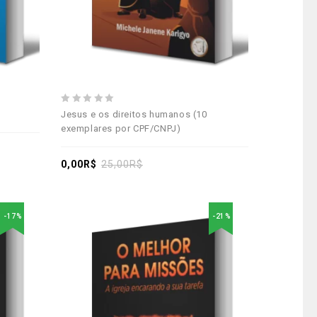
0
Jesus e os direitos humanos (10
out
exemplares por CPF/CNPJ)
of
5
0,00
R$
25,00
R$
-17%
-21%
Adicionar