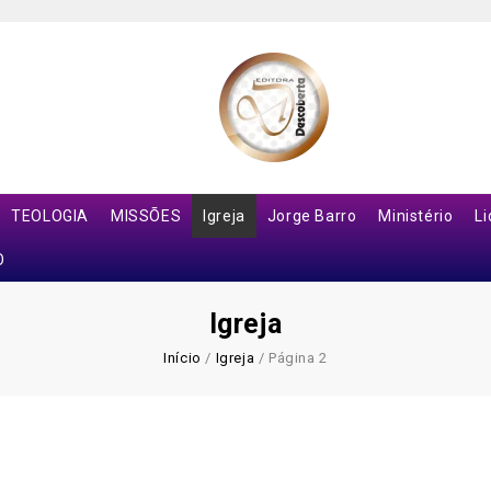
TEOLOGIA
MISSÕES
Igreja
Jorge Barro
Ministério
L
O
Igreja
Início
/
Igreja
/
Página 2