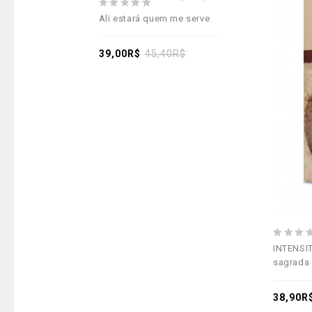
0
Ali estará quem me serve
out
of
5
39,00
R$
45,40
R$
0
INTENSI
out
sagrada 
of
5
38,90
R