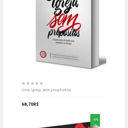
Adicionar
aos meus desejos
0
Uma igreja sem propósitos
out
of
5
68,70
R$
-6%