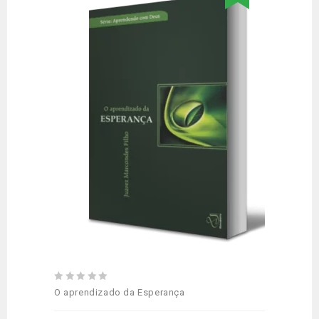
Adicionar
aos meus desejos
0
O aprendizado da Esperança
out
of