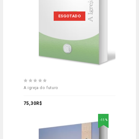
aos meus desejos
ESGOTADO
0
A igreja do futuro
out
of
5
75,30
R$
-11%