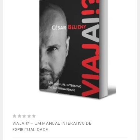
Adicionar
aos meus desejos
0
VIAJAI!? – UM MANUAL INTERATIVO DE
out
ESPIRITUALIDADE
of
5