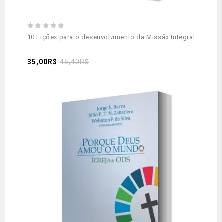
0
10 Lições para o desenvolvimento da Missão Integral
out
of
5
35,00
R$
45,40
R$
Adicionar
aos meus desejos