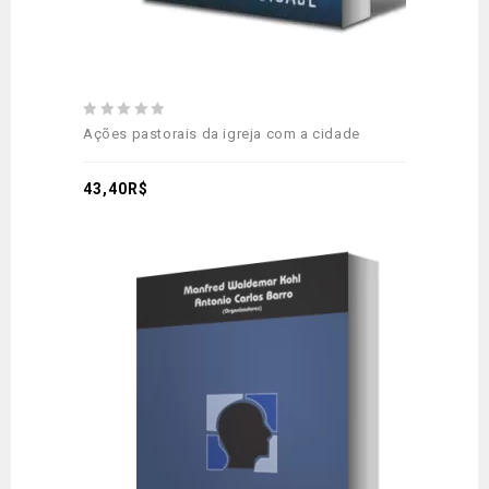
0
Ações pastorais da igreja com a cidade
out
of
5
43,40
R$
Adicionar
aos meus desejos