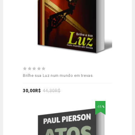
0
Brilhe sua Luz num mundo em trevas
out
of
5
30,00
R$
44,30
R$
-11%