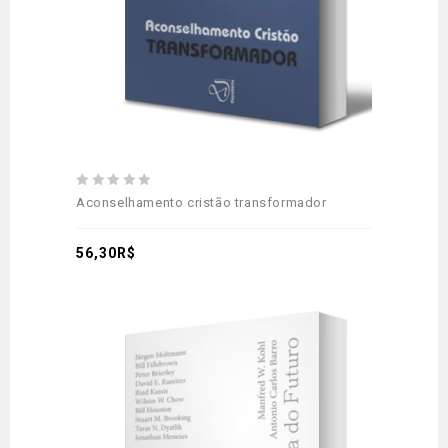
0
Aconselhamento cristão transformador
out
of
5
56,30
R$
Adicionar