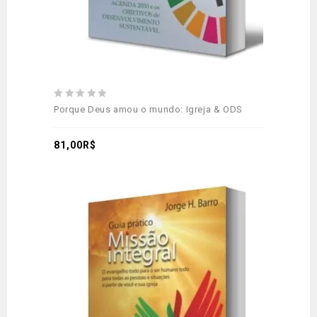
0
Porque Deus amou o mundo: Igreja & ODS
out
of
5
81,00
R$
Adicionar
aos meus desejos