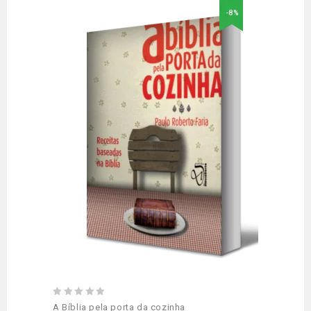
-8%
Adicionar
aos meus desejos
0
A Bíblia pela porta da cozinha