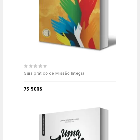
0
Guia prático de Missão Integral
out
of
5
75,50
R$