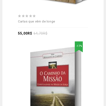
0
Cartas que vêm de longe
out
of
5
55,00
R$
64,70
R$
-17%
Adicionar
aos meus desejos